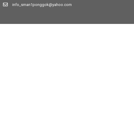
info_sman1ponggok@yahoo.com