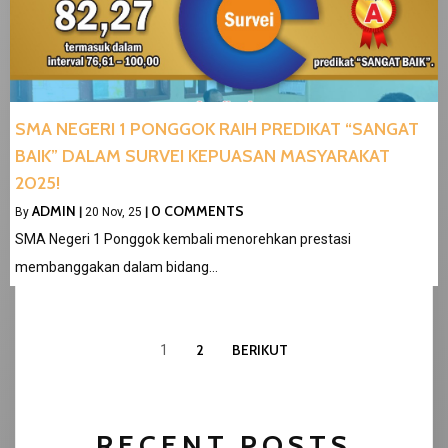
SMA NEGERI 1 PONGGOK RAIH PREDIKAT “SANGAT
BAIK” DALAM SURVEI KEPUASAN MASYARAKAT
2025!
ADMIN
0 COMMENTS
By
|
20
Nov, 25
|
SMA Negeri 1 Ponggok kembali menorehkan prestasi
membanggakan dalam bidang…
2
BERIKUT
1
RECENT POSTS