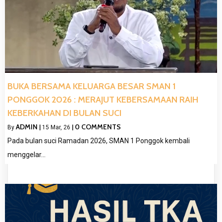
BUKA BERSAMA KELUARGA BESAR SMAN 1
PONGGOK 2026 : MERAJUT KEBERSAMAAN RAIH
KEBERKAHAN DI BULAN SUCI
ADMIN
0 COMMENTS
By
|
15
Mar, 26
|
Pada bulan suci Ramadan 2026, SMAN 1 Ponggok kembali
menggelar…