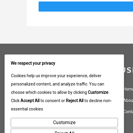
We respect your privacy
US
SMAN 1
Cookies help us improve your experience, deliver
personalized content, and analyze traffic. You can
PONGGOK
Hom
choose which cookies to allow by clicking
Customize
.
Abou
Click
Accept All
to consent or
Reject All
to decline non-
Dedicated to academic excellence
essential cookies.
Cont
and holistic development since
2000.
Customize