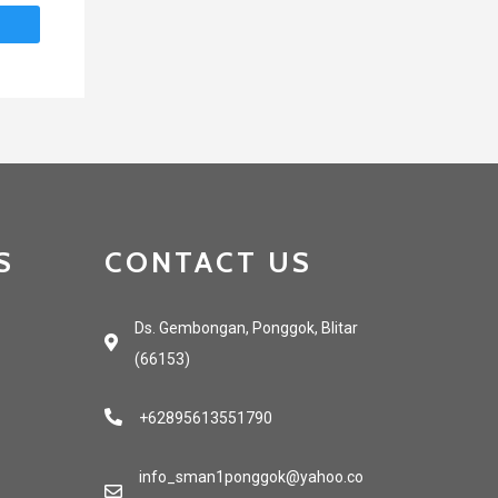
S
CONTACT US
Ds. Gembongan, Ponggok, Blitar
(66153)
+62895613551790
info_sman1ponggok@yahoo.co