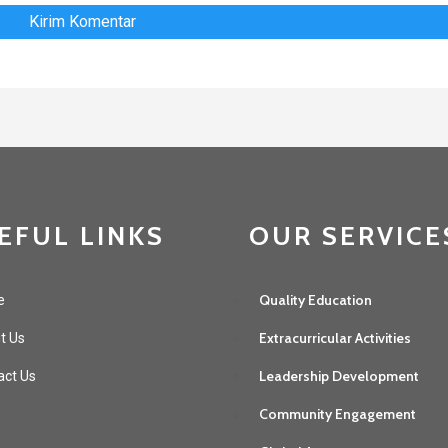
EFUL LINKS
OUR SERVICE
Quality Education
e
Extracurricular Activities
t Us
Leadership Development
act Us
Community Engagement