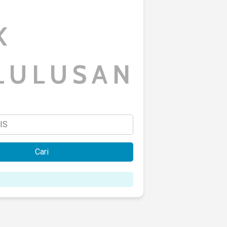
K
LULUSAN
Cari