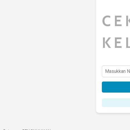
CE
KE