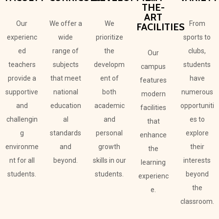
THE-
ART
Our
We offer a
We
From
FACILITIES
experienc
wide
prioritize
sports to
ed
range of
the
clubs,
Our
teachers
subjects
developm
students
campus
provide a
that meet
ent of
have
features
supportive
national
both
numerous
modern
and
education
academic
opportuniti
facilities
challengin
al
and
es to
that
g
standards
personal
explore
enhance
environme
and
growth
their
the
nt for all
beyond.
skills in our
interests
learning
students.
students.
beyond
experienc
the
e.
classroom.