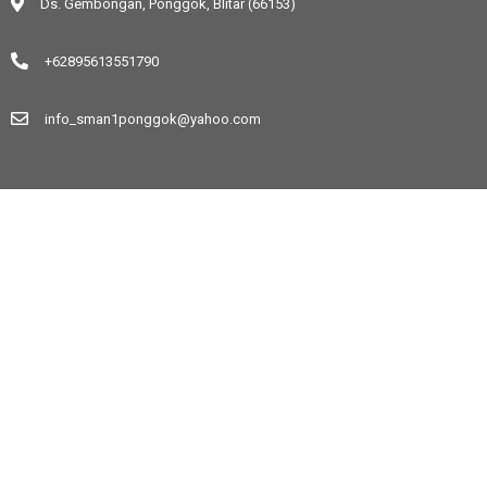
Ds. Gembongan, Ponggok, Blitar (66153)
+62895613551790
info_sman1ponggok@yahoo.com