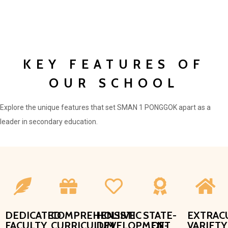
KEY FEATURES OF
OUR SCHOOL
Explore the unique features that set SMAN 1 PONGGOK apart as a
leader in secondary education.
DEDICATED
COMPREHENSIVE
HOLISTIC
STATE-
EXTRAC
FACULTY
CURRICULUM
DEVELOPMENT
OF-
VARIETY