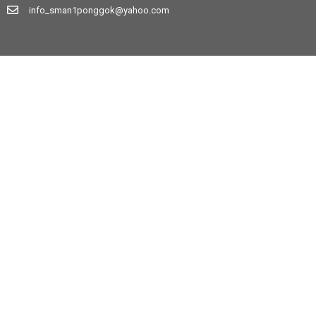
info_sman1ponggok@yahoo.com